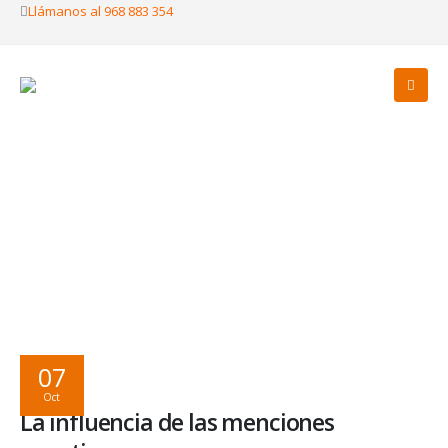
Llámanos al 968 883 354
Sin categoría
HOME
LA INFLUENCIA DE LAS MENCIONES NEGATIVAS
SIN CATEGORÍA
07
Oct
La influencia de las menciones