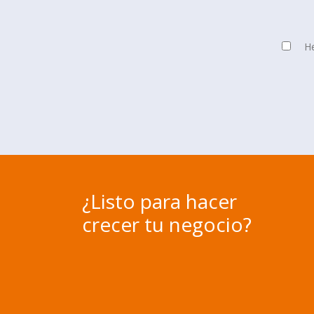
He
¿Listo para hacer
crecer tu negocio?