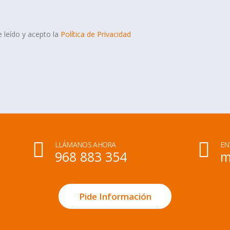
 leído y acepto la
Política de Privacidad
LLÁMANOS AHORA
EN
968 883 354
m
Pide Información