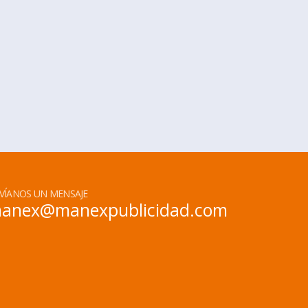
VÍANOS UN MENSAJE
anex@manexpublicidad.com