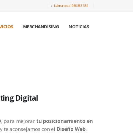
Llámanos al 968 883 354
VICIOS
MERCHANDISING
NOTICIAS
ing Digital
O
, para mejorar
tu posicionamiento en
y te aconsejamos con el
Diseño Web
.