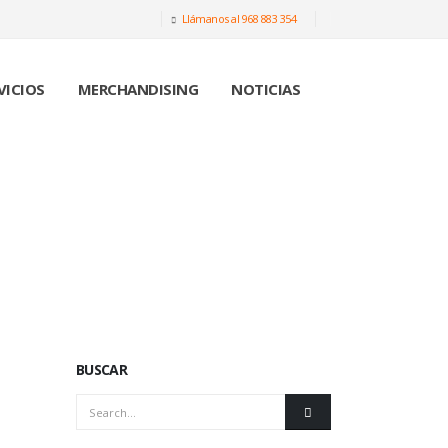
Llámanos al 968 883 354
VICIOS
MERCHANDISING
NOTICIAS
 LA PUBLICIDAD EXTERIOR
PUBLICIDAD EXTERIOR
GENERAR VENTAS CON LA PUBLICIDAD EXTERIOR
BUSCAR